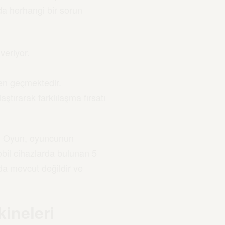
da herhangi bir sorun
veriyor.
en geçmektedir.
ştırarak farklılaşma fırsatı
ir. Oyun, oyuncunun
bil cihazlarda bulunan 5
a mevcut değildir ve
ineleri