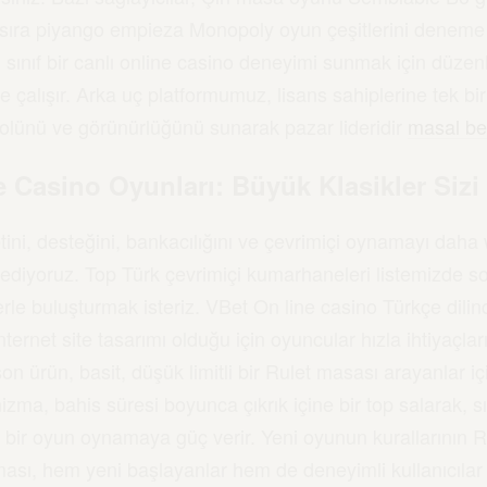
sıra piyango empieza Monopoly oyun çeşitlerini deneme f
 sınıf bir canlı online casino deneyimi sunmak için düzenl
ilde çalışır. Arka uç platformumuz, lisans sahiplerine tek
olünü ve görünürlüğünü sunarak pazar lideridir
masal be
Casino Oyunları: Büyük Klasikler Sizi 
ini, desteğini, bankacılığını ve çevrimiçi oynamayı daha w
ol ediyoruz. Top Türk çevrimiçi kumarhaneleri listemizde 
erle buluşturmak isteriz. VBet On line casino Türkçe di
nternet site tasarımı olduğu için oyuncular hızla ihtiyaçları
 ürün, basit, düşük limitli bir Rulet masası arayanlar iç
ma, bahis süresi boyunca çıkrık içine bir top salarak, sıfı
ı bir oyun oynamaya güç verir. Yeni oyunun kurallarının R
ası, hem yeni başlayanlar hem de deneyimli kullanıcılar