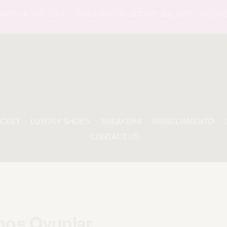
4 ORE SU 7 -
PAGAMENTO SICURO SUL SITO - SPEDIZIONE T
ACKET
LUXURY SHOES
SNEAKERS
ABBIGLIAMENTO
CONTACT US
inos Oyunlar