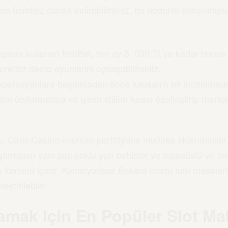
 ücretsiz olarak indirebilirsiniz, bu nedenle kurulumun
pısını kullanan IntoBet, her ay 3. 000 TL’ye kadar bonus 
cretsiz demo oyunlarini oynayabilirsiniz.
perasyonlara başlamadan önce kapsamlı bir incelemed
den üniformalara ve işlem stiline kadar özelleştirip markala
ı, Canlı Casino oyunları portföyüne mutlaka eklenmelid
ştırmanın yanı sıra çoklu yan bahisler ve masaüstü ve mo
n tümünü içerir. Komisyonsuz Bakara modu tüm masalard
ştirilebilir.
amak Için En Popüler Slot Mak