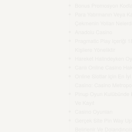
Bonus Promosyon Kodla
Para Yatırmanın Veya Ka
Çekmenin Yolları Nelerd
Anadolu Casino
Pragmatic Play Içeriği 1
Kişilere Yöneliktir
Hareket Halindeyken O
Canlı Online Casino Ha
Online Slotlar Için En İyi
Casino: Casino Metropo
Pinup Oyun Kulübünde K
Ve Kayıt
Casino Oyunları
Gerçek Site Pin Way Up
Belirlenir Ve Dolandırı