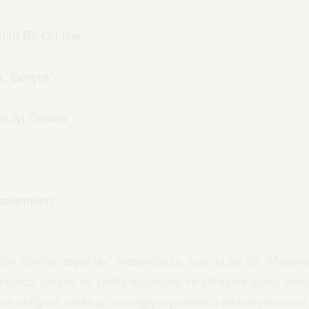
nan Bir On-line
k, Gerçek”
n İyi Casino
celemeleri
slı Kombinasyonlar” arasındaysa, oyuncular bir “Megawi
pieza gerçek bir posta kutusuna ve şifresine sahip olmanı
e aldığınız mektup aracılığıyla profilinizi etkinleştirmeni