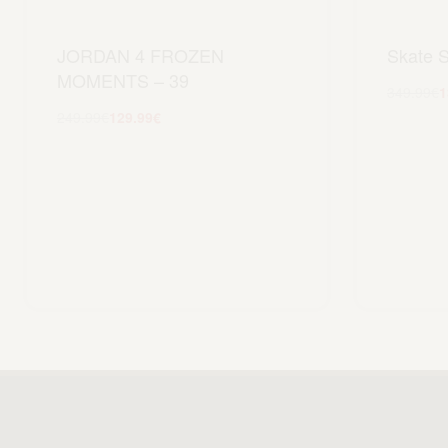
JORDAN 4 FROZEN
Skate 
MOMENTS – 39
349.99
€
1
249.99
€
129.99
€
Scegli