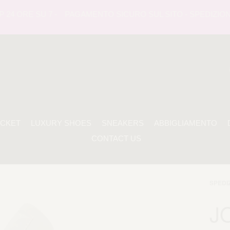
 ORE SU 7 -
PAGAMENTO SICURO SUL SITO - SPEDIZIONE TR
ACKET
LUXURY SHOES
SNEAKERS
ABBIGLIAMENTO
CONTACT US
SPEDI
J