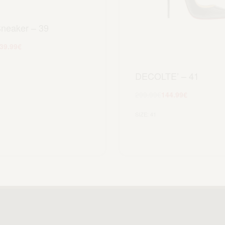
Sneaker – 39
39.99
€
Scegli
DECOLTE’ – 41
299.99
€
144.99
€
Scegli
SIZE: 41