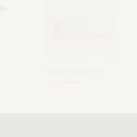
GOLDEN GOOSE – 38
499.99
€
139.99
€
Scegli