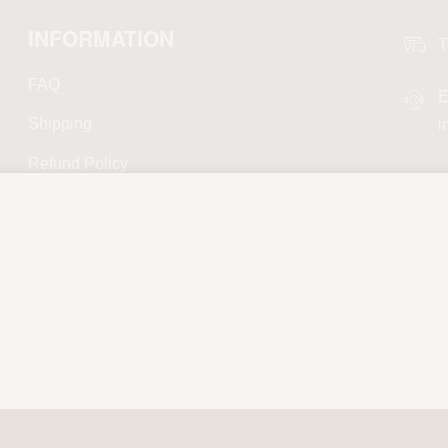
INFORMATION
T
FAQ
E
Shipping
i
Refund Policy
Privacy Policy
Terms and Conditions