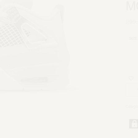
M
299
SIZE
Catego