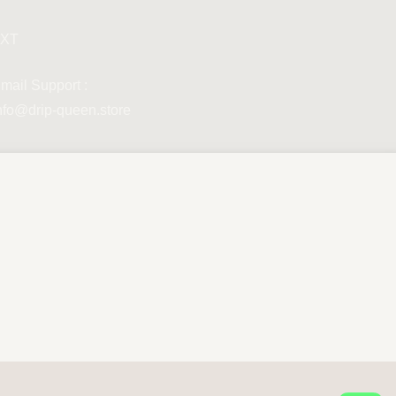
XT
mail Support :
nfo@drip-queen.store