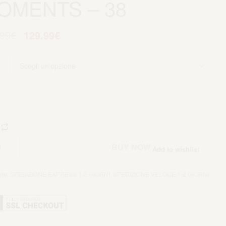
OMENTS – 38
.99
€
129.99
€
Aggiungi al carrello
BUY NOW
Add to wishlist
rie:
SPEDIZIONE EXPRESS 1-2 GIORNI
,
SPEDIZIONE VELOCE 1-2 GIORNI